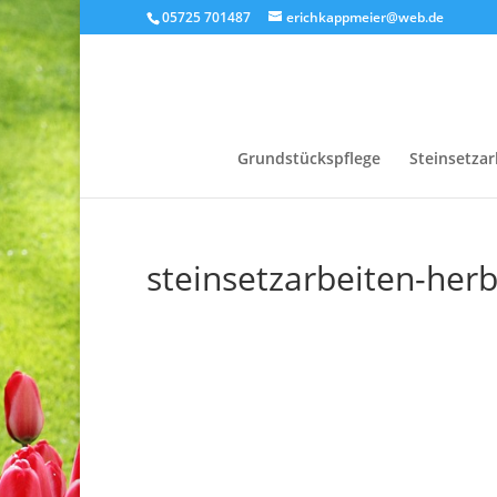
05725 701487
erichkappmeier@web.de
Grundstückspflege
Steinsetzar
steinsetzarbeiten-her