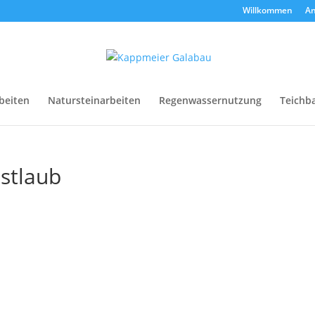
Willkommen
An
beiten
Natursteinarbeiten
Regenwassernutzung
Teichb
bstlaub