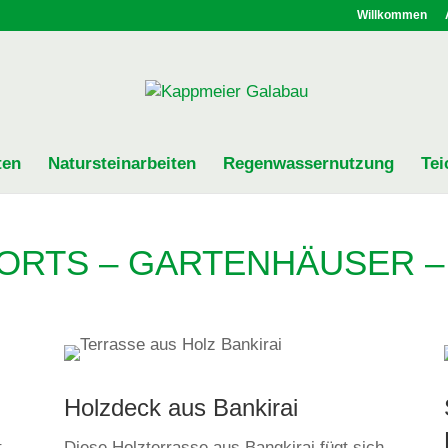
Willkommen
ten
Natursteinarbeiten
Regenwassernutzung
Tei
ORTS – GARTENHÄUSER 
Holzdeck aus Bankirai
t
Diese Holzterrasse aus Bangkirai fügt sich