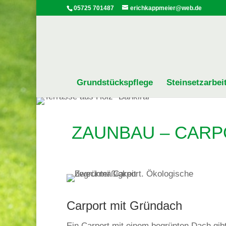
05725 701487
erichkappmeier@web.de
Grundstückspflege
Steinsetzarbei
ZAUNBAU – CARP
Carport mit Gründach
Ein Carport mit einem begrünten Dach gib